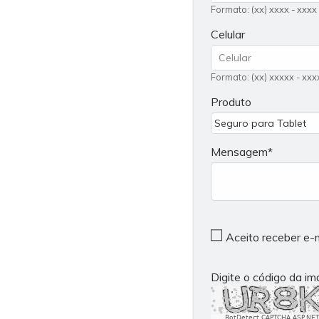
Formato: (xx) xxxx - xxxx
Celular
Formato: (xx) xxxxx - xxx
Produto
Mensagem
Aceito receber e-
Digite o código da i
BotDetect CAPTCHA ASP.NET