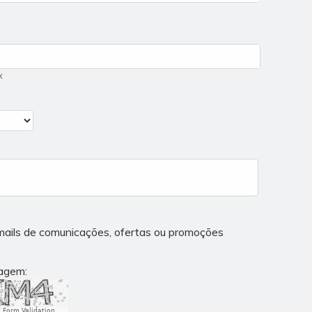
x
mails de comunicações, ofertas ou promoções
magem:
 Form Validation